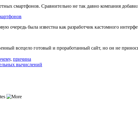
жетных смартфонов. Сравнительно не так давно компания добав
смартфонов
рвую очередь была известна как разработчик кастомного интерфе
венный всецело готовый и проработанный сайт, но он не прино
очему
,
причина
тельных вычислений