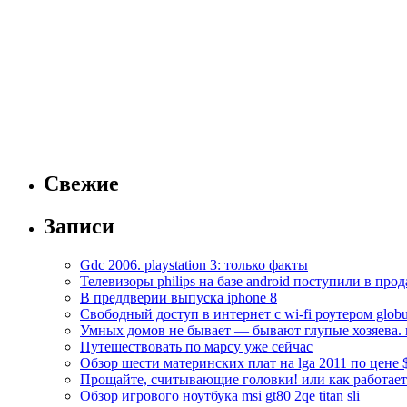
Свежие
Записи
Gdc 2006. playstation 3: только факты
Телевизоры philips на базе android поступили в про
В преддверии выпуска iphone 8
Свободный доступ в интернет с wi-fi роутером globu
Умных домов не бывает — бывают глупые хозяева. к
Путешествовать по марсу уже сейчас
Обзор шести материнских плат на lga 2011 по цене 
Прощайте, считывающие головки! или как работае
Обзор игрового ноутбука msi gt80 2qe titan sli