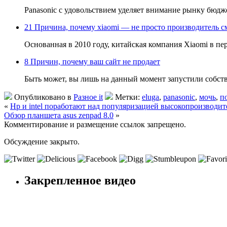
Panasonic с удовольствием уделяет внимание рынку бюд
21 Причина, почему xiaomi — не просто производитель 
Основанная в 2010 году, китайская компания Xiaomi в пе
8 Причин, почему ваш сайт не продает
Быть может, вы лишь на данный момент запустили собст
Опубликовано в
Разное it
Метки:
eluga
,
panasonic
,
мочь
,
п
«
Hp и intel поработают над популяризацией высокопроизводи
Обзор планшета asus zenpad 8.0
»
Комментирование и размещение ссылок запрещено.
Обсуждение закрыто.
Закрепленное видео