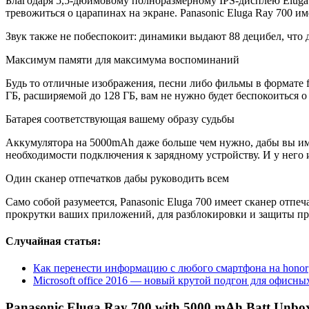
Благодаря 5,5-дюймовому полноразмерному IPS-дисплею Eluga R
тревожиться о царапинах на экране. Panasonic Eluga Ray 700 им
Звук также не побеспокоит: динамики выдают 88 децибел, что д
Максимум памяти для максимума воспоминаний
Будь то отличные изображения, песни либо фильмы в формате f
ГБ, расширяемой до 128 ГБ, вам не нужно будет беспокоиться
Батарея соответствующая вашему образу судьбы
Аккумулятора на 5000mAh даже больше чем нужно, дабы вы име
необходимости подключения к зарядному устройству. И у него 
Один сканер отпечатков дабы руководить всем
Само собой разумеется, Panasonic Eluga 700 имеет сканер отпе
прокрутки ваших приложений, для разблокировки и защиты при
Случайная статья:
Как перенести информацию с любого смартфона на honor
Microsoft office 2016 — новый крутой подгон для офисны
Panasonic Eluga Ray 700 with 5000 mAh Batt Unbo