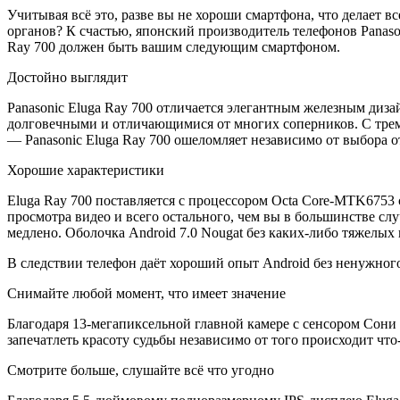
Учитывая всё это, разве вы не хороши смартфона, что делает в
органов? К счастью, японский производитель телефонов Panasoni
Ray 700 должен быть вашим следующим смартфоном.
Достойно выглядит
Panasonic Eluga Ray 700 отличается элегантным железным диза
долговечными и отличающимися от многих соперников. С трем
— Panasonic Eluga Ray 700 ошеломляет независимо от выбора о
Хорошие характеристики
Eluga Ray 700 поставляется с процессором Octa Core-MTK6753 с
просмотра видео и всего остального, чем вы в большинстве с
медлено. Оболочка Android 7.0 Nougat без каких-либо тяжелых 
В следствии телефон даёт хороший опыт Android без ненужного 
Снимайте любой момент, что имеет значение
Благодаря 13-мегапиксельной главной камере с сенсором Сони
запечатлеть красоту судьбы независимо от того происходит что
Смотрите больше, слушайте всё что угодно