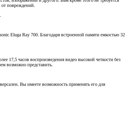
тов, изображений и другого. Вам кроме этого не требуется
м от повреждений.
.
onic Eluga Ray 700. Благодаря встроенной памяти емкостью 32
ее 17,5 часов воспроизведения видео высокой четкости без
чем возможно представить.
ниверсален. Вы имеете возможность применять его для