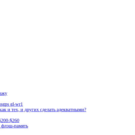
дажу
sgps gl-wr1
ак и тех, и других сделать адекватными?
$200-$260
т флэш-память