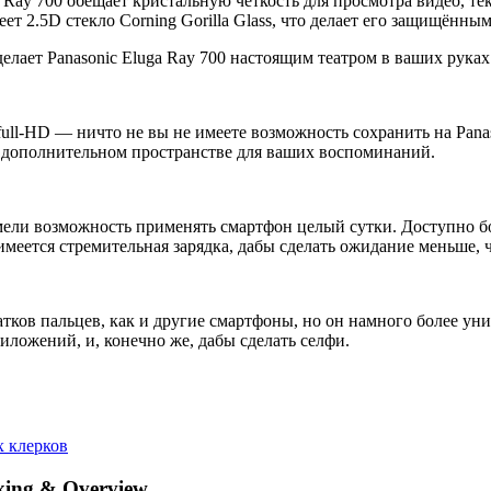
ay 700 обещает кристальную четкость для просмотра видео, текс
еет 2.5D стекло Corning Gorilla Glass, что делает его защищённы
елает Panasonic Eluga Ray 700 настоящим театром в ваших руках
ull-HD — ничто не вы не имеете возможность сохранить на Panas
 о дополнительном пространстве для ваших воспоминаний.
ли возможность применять смартфон целый сутки. Доступно бол
имеется стремительная зарядка, дабы сделать ожидание меньше, 
чатков пальцев, как и другие смартфоны, но он намного более у
ложений, и, конечно же, дабы сделать селфи.
х клерков
xing & Overview