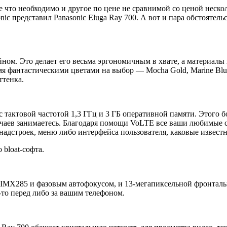
се что необходимо и другое по цене не сравнимой со ценой неск
c представил Panasonic Eluga Ray 700. А вот и пара обстоятельст
йном. Это делает его весьма эргономичным в хвате, а материалы
я фантастическими цветами на выбор — Mocha Gold, Marine Blu
ттенка.
 тактовой частотой 1,3 ГГц и 3 ГБ оперативной памяти. Этого б
лучаев занимаетесь. Благодаря помощи VoLTE все ваши любимые 
надстроек, меню либо интерфейса пользователя, каковые известн
bloat-софта.
 IMX285 и фазовым автофокусом, и 13-мегапиксельной фронтальн
-то перед либо за вашим телефоном.